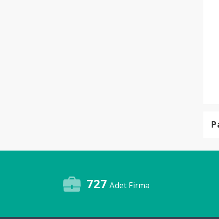
P
727
Adet Firma