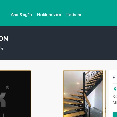
Ana Sayfa
Hakkımızda
İletişim
ON
ON
Fi
Kü
M