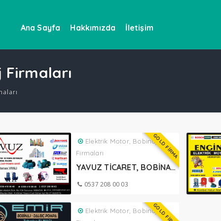
Ana Sayfa
Hakkımızda
İletişim
j Firmaları
maları
GOLD FİRMA
Elektrik Motor, Bobinaj
Firmaları
YAVUZ TİCARET, BOBİNAJ SULUOVA
0537 208 00 03
GOLD FİRMA
Elektrik Motor, Bobinaj