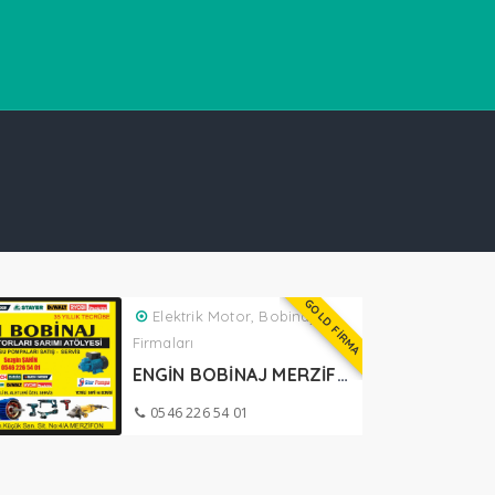
GOLD FİRMA
Elektrik Motor, Bobinaj
Firmaları
ENGİN BOBİNAJ MERZİFON
0546 226 54 01