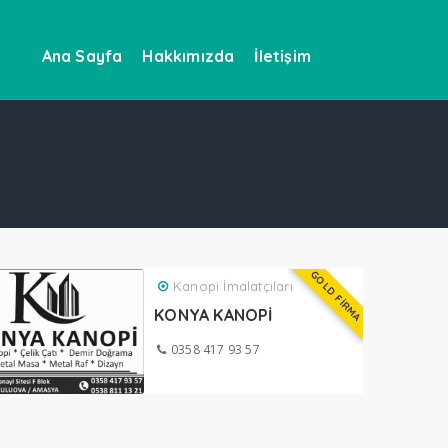
Ana Sayfa
Hakkımızda
İletişim
GOLD FİRMA
Kanopi İmalatçıları
KONYA KANOPİ
0358 417 93 57