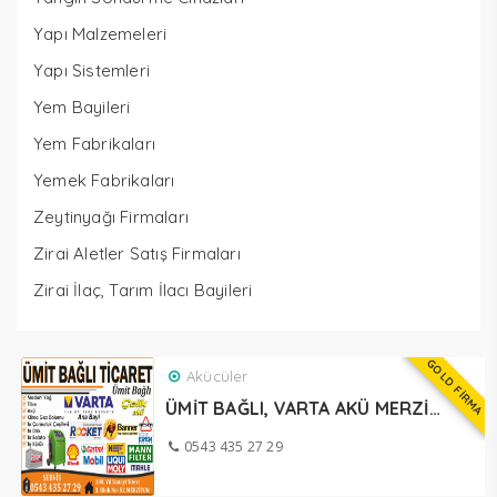
Yapı Malzemeleri
Yapı Sistemleri
Yem Bayileri
Yem Fabrikaları
Yemek Fabrikaları
Zeytinyağı Firmaları
Zirai Aletler Satış Firmaları
Zirai İlaç, Tarım İlacı Bayileri
GOLD FİRMA
Akücüler
ÜMİT BAĞLI, VARTA AKÜ MERZİFON
0543 435 27 29