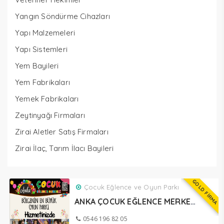
Yangın Söndürme Cihazları
Yapı Malzemeleri
Yapı Sistemleri
Yem Bayileri
Yem Fabrikaları
Yemek Fabrikaları
Zeytinyağı Firmaları
Zirai Aletler Satış Firmaları
Zirai İlaç, Tarım İlacı Bayileri
GOLD FİRMA
Çocuk Eğlence ve Oyun Parkı
ANKA ÇOCUK EĞLENCE MERKEZİ MERZİFON
0546 196 82 05