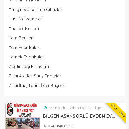
Yangın Söndürme Cihazları
Yapı Malzemeleri
Yapı Sistemleri
Yem Bayileri
Yem Fabrikaları
Yemek Fabrikaları
Zeytinyağı Firmaları
Zirai Aletler Satış Firmaları
Zirai İlaç, Tarım İlacı Bayileri
GOLD FİRMA
Asansörlü Evden Eve Nakliyat
BİLGEN ASANSÖRLÜ EVDEN EVE NAKLİYAT SULUOVA
0542 840 80 16