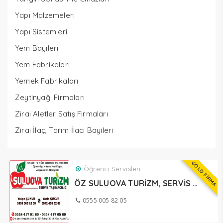
Yapı Malzemeleri
Yapı Sistemleri
Yem Bayileri
Yem Fabrikaları
Yemek Fabrikaları
Zeytinyağı Firmaları
Zirai Aletler Satış Firmaları
Zirai İlaç, Tarım İlacı Bayileri
GOLD FİRMA
Öğrenci Servisleri
ÖZ SULUOVA TURİZM, SERVİS TAŞIMACILIĞI
0555 005 82 05