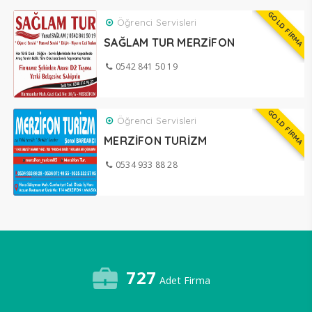
GOLD FİRMA
Öğrenci Servisleri
SAĞLAM TUR MERZİFON
0542 841 50 19
GOLD FİRMA
Öğrenci Servisleri
MERZİFON TURİZM
0534 933 88 28
727
Adet Firma