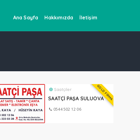
Ana Sayfa
Hakkımızda
İletişim
GOLD FİRMA
Saatçiler
SAATÇİ PAŞA SULUOVA
0544 502 12 06