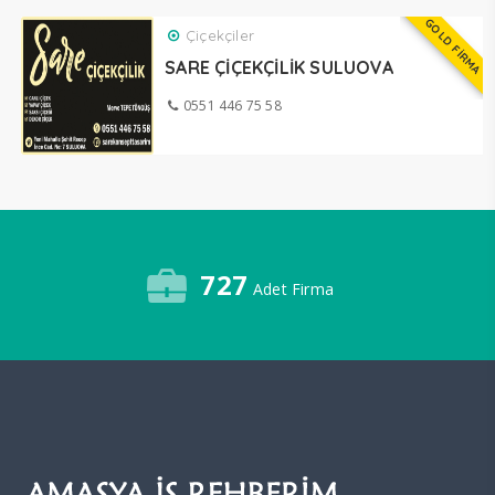
GOLD FİRMA
Çiçekçiler
SARE ÇİÇEKÇİLİK SULUOVA
0551 446 75 58
727
Adet Firma