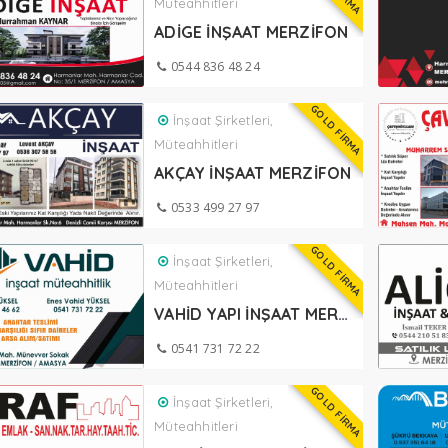
Müteahhitleri
ADİGE İNŞAAT MERZİFON
0544 836 48 24
GOLD FİRMA
İnşaat Şirketleri,
Müteahhitleri
AKÇAY İNŞAAT MERZİFON
0533 499 27 97
GOLD FİRMA
İnşaat Şirketleri,
Müteahhitleri
VAHİD YAPI İNŞAAT MERZİFON
0541 731 72 22
GOLD FİRMA
İnşaat Şirketleri,
Müteahhitleri