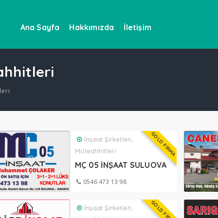
Ana Sayfa
Hakkımızda
İletişim
ahhitleri
leri
GOLD FİRMA
İnşaat Şirketleri,
Müteahhitleri
MÇ 05 İNŞAAT SULUOVA
0546 473 13 98
GOLD FİRMA
İnşaat Şirketleri,