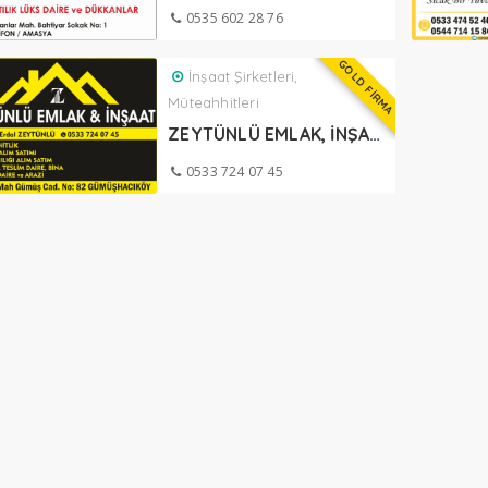
0535 602 28 76
GOLD FİRMA
İnşaat Şirketleri,
Müteahhitleri
ZEYTÜNLÜ EMLAK, İNŞAAT GÜMÜŞHACIKÖY
0533 724 07 45