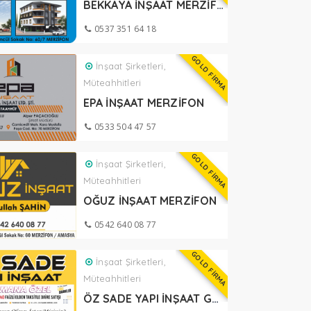
BEKKAYA İNŞAAT MERZİFON
0537 351 64 18
GOLD FİRMA
İnşaat Şirketleri,
Müteahhitleri
EPA İNŞAAT MERZİFON
0533 504 47 57
GOLD FİRMA
İnşaat Şirketleri,
Müteahhitleri
OĞUZ İNŞAAT MERZİFON
0542 640 08 77
GOLD FİRMA
İnşaat Şirketleri,
Müteahhitleri
ÖZ SADE YAPI İNŞAAT GÜMÜŞHACIKÖY