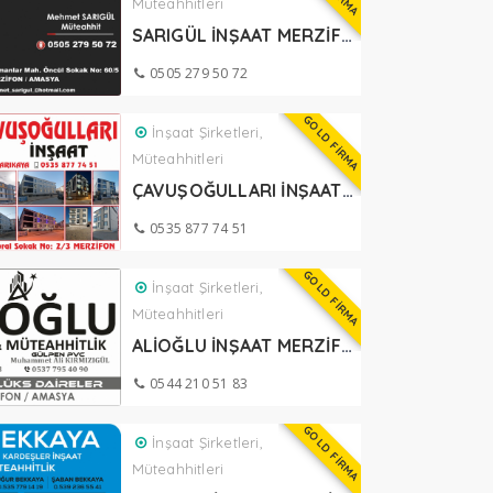
Müteahhitleri
SARIGÜL İNŞAAT MERZİFON
0505 279 50 72
GOLD FİRMA
İnşaat Şirketleri,
Müteahhitleri
ÇAVUŞOĞULLARI İNŞAAT MERZİFON
0535 877 74 51
GOLD FİRMA
İnşaat Şirketleri,
Müteahhitleri
ALİOĞLU İNŞAAT MERZİFON
0544 210 51 83
GOLD FİRMA
İnşaat Şirketleri,
Müteahhitleri