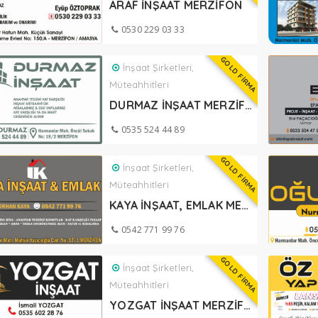
ARAF İNŞAAT MERZİFON
0530 229 03 33
GOLD FİRMA
İnşaat Şirketleri,
Müteahhitleri
DURMAZ İNŞAAT MERZİFON
0535 524 44 89
GOLD FİRMA
İnşaat Şirketleri,
Müteahhitleri
KAYA İNŞAAT, EMLAK MERZİFON
0542 771 99 76
GOLD FİRMA
İnşaat Şirketleri,
Müteahhitleri
YOZGAT İNŞAAT MERZİFON