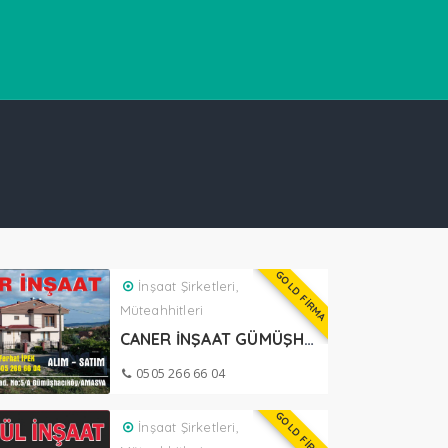
GOLD FİRMA
İnşaat Şirketleri,
Müteahhitleri
CANER İNŞAAT GÜMÜŞHACIKÖY
0505 266 66 04
GOLD FİRMA
İnşaat Şirketleri,