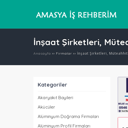
İnşaat Şirketleri, Müte
››
››
İnşaat Şirketleri, Müteahhit
Anasayfa
Firmalar
Kategoriler
Akaryakıt Bayileri
Akücüler
Alüminyum Doğrama Firmaları
Alüminyum Profil Firmaları